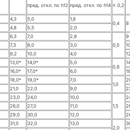
пред. откл. по h12
пред. откл. по h14
± 0,2
4,3
5,0
1,8
0,4
8
4,8
5,5
2,0
6,3
7,0
2,8
9
7,3
8,0
3,0
0,5
1
9,2
10,0
4,0
1
13,0*
14,0*
5,0
1
0,8
16,0*
17,0*
6,0
1
18,0*
19,0*
7,0
2
1,0
21,0
22,0
9,0
2
23,0
24,0
10,0
2
26,0
27,0
11,0
1,5
2
29,0
30,0
12,0
2
31,0
32,0
13,0
3
2,0