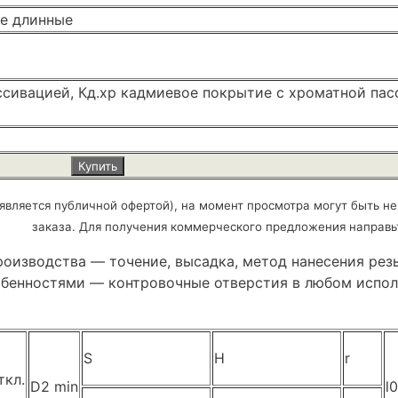
ее длинные
ссивацией, Кд.хр кадмиевое покрытие с хроматной пас
Купить
является публичной офертой), на момент просмотра могут быть не
заказа. Для получения коммерческого предложения направь
оизводства — точение, высадка, метод нанесения резь
обенностями — контровочные отверстия в любом испол
S
H
r
ткл.
D2 min
l0