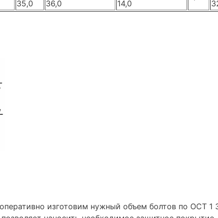
35,0
36,0
14,0
3
перативно изготовим нужный объем болтов по ОСТ 1 3
я позволяет наносить необходимое защитное покрытие