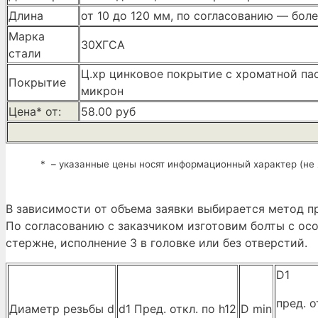
Длина
от 10 до 120 мм, по согласованию — бол
Марка
30ХГСА
стали
Ц.хр цинковое покрытие с хроматной па
Покрытие
микрон
Цена* от:
58.00 руб
* – указанные цены носят информационный характер (не 
В зависимости от объема заявки выбирается метод пр
По согласованию с заказчиком изготовим болты с ос
стержне, исполнение 3 в головке или без отверстий.
D1
пред. о
Диаметр резьбы d
d1 Пред. откл. по h12
D min