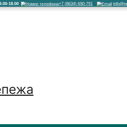
.00-18.00
+7 (8634) 690-791
info@ne
епежа