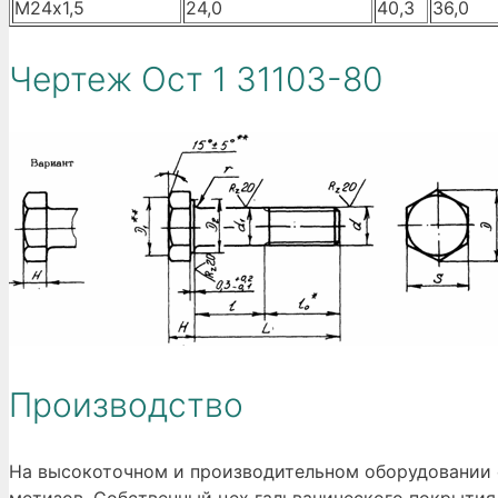
М24х1,5
24,0
40,3
36,0
Чертеж Ост 1 31103-80
Производство
На высокоточном и производительном оборудовании о
метизов. Собственный цех гальванического покрыти