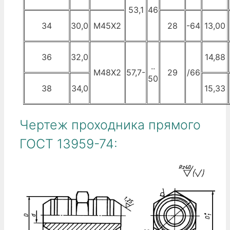
53,1
46
34
30,0
М45Х2
28
-64
13,00
36
32,0
14,88
..
М48Х2
57,7-
29
/66
50
38
34,0
15,33
Чертеж проходника прямого
ГОСТ 13959-74: