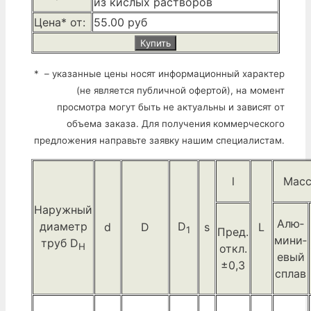
из кислых растворов
Цена* от:
55.00 руб
Купить
* – указанные цены носят информационный характер
(не является публичной офертой), на момент
просмотра могут быть не актуальны и зависят от
объема заказа. Для получения коммерческого
предложения направьте заявку нашим специалистам.
l
Масса
Наружный
Алю­
диаметр
D
d
D
s
L
1
Пред.
мини­
труб D
H
откл.
евый
±0,3
сплав